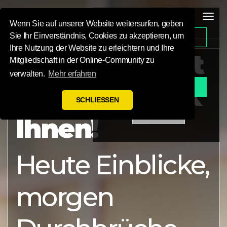
Tog
Wenn Sie auf unserer Website weitersurfen, geben
STARTSEITE
Sie Ihr Einverständnis, Cookies zu akzeptieren, um
Startseite
Ihre Nutzung der Website zu erleichtern und Ihre
Die Heilung ist
Mitgliedschaft in der Online-Community zu
ÜBER UNS
verwalten.
Mehr erfahren
in Sicht – dank
Anmelden
SCHLIESSEN
Ihnen!
Heute Einblicke,
morgen